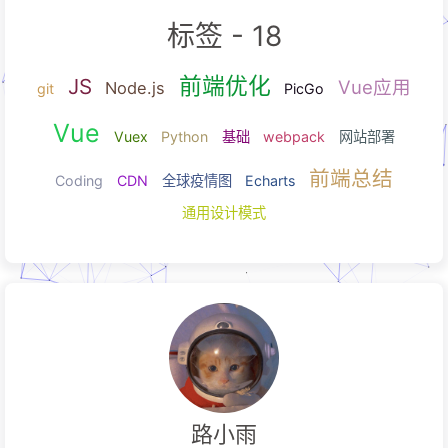
标签 -
18
前端优化
JS
Vu
Node.js
git
PicGo
Vue
Vuex
Python
基础
webpack
网站
前端总
Coding
CDN
全球疫情图
Echarts
通用设计模式
路小雨