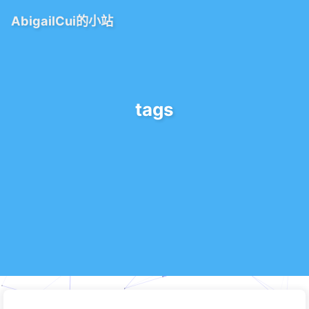
AbigailCui的小站
tags