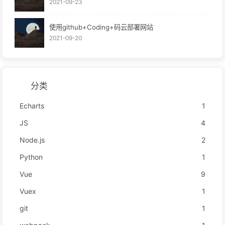
2021-09-23
使用github+Coding+码云部署网站
2021-09-20
分类
Echarts
1
JS
4
Node.js
2
Python
1
Vue
9
Vuex
1
git
1